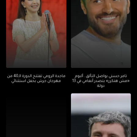
تامر حسني يواصل التألق.. ألبوم
ماجدة الرومي تفتتح الدورة الـ40 من
«مش هتكرر» يتصدر أنغامي في 13
مهرجان جرش بحفل استثنائي
دولة