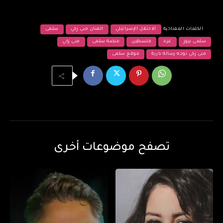
الكلمات المفتاحية
الاحتلال الإسرائيلي
الفنان منى زكي
سلمى
سلمى نيوز
غزة
فلسطين
منصة سلمى
منى زكي
منى زكي توجه رسالة نارية
موقع سلمى
تصفح موضوعات أخرى