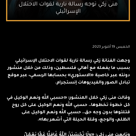
منى زكي توجه رسالة نارية لقوات الاحتلال
الإسرائيلي
الخميس 19 أكتوبر 2023
وجهت الفنانة زكي رسالة نارية لقوات الاحتلال الإسرائيلي
بسبب ما يفعله مع أهالي فلسطين، وذلك من خلال منشور
دونته عبر خاصية «الاستوري» بحسابها الرسمي، عبر موقع
تبادل الصور والفيديوهات إنستجرام.
وقالت منى زكي خلال المنشور: «حسبي الله ونعم الوكيل في
كل خطوة تخطوها.. حسبي الله ونعم الوكيل على كل روح
قتلتوها بدون وجه حق.. حسبي الله ونعم الوكيل على
الظلم، والوجع، وقلة الحيلة التي أشعر بها».
وتابعت منى زكي: «ولَا تَحْسَبَنَ اللَّهُ غَافِلًا عَمَّا يَعْمَلُ