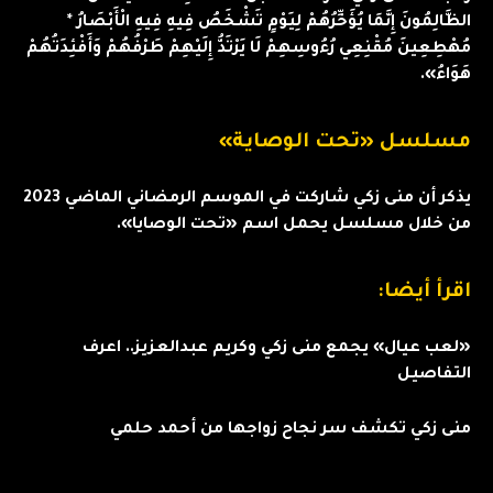
الظَّالِمُونَ إِنَّمَا يُؤَخِّرُهُمْ لِيَوْمٍ تَشْخَصُ فِيهِ فِيهِ الْأَبْصَارُ *
مُهْطِعِينَ مُقْنِعِي رُءُوسِهِمْ لَا يَرْتَدُّ إِلَيْهِمْ طَرْفُهُمْ وَأَفْئِدَتُهُمْ
هَوَاءُ».
مسلسل «تحت الوصاية»
يذكر أن منى زكي شاركت في الموسم الرمضاني الماضي 2023
من خلال مسلسل يحمل اسم «تحت الوصايا».
اقرأ أيضا:
«لعب عيال» يجمع منى زكي وكريم عبدالعزيز.. اعرف
التفاصيل
منى زكي تكشف سر نجاح زواجها من أحمد حلمي