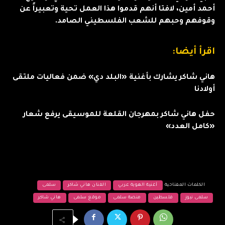
أحمد أمين، لافتا أنهم قدموا هذا العمل تحية وتعبيراً عن
وقوفهم وحبهم للشعب الفلسطيني الصامد.
اقرأ أيضا:
هاني شاكر يشارك بأغنية «البلد دي» ضمن فعاليات ملتقى
أولادنا
حفل هاني شاكر بمهرجان القلعة للموسيقى يرفع شعار
«كامل العدد»
الكلمات المفتاحية
أغنية الهوية عربي
الفنان هاني شاكر
سلمى
سلمى نيوز
فلسطين
منصة سلمى
موقع سلمى
هاني شاكر