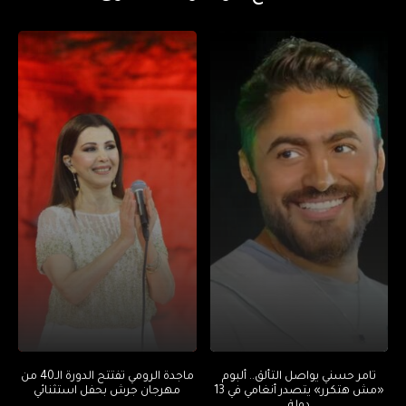
تامر حسني يواصل التألق.. ألبوم
ماجدة الرومي تفتتح الدورة الـ40 من
«مش هتكرر» يتصدر أنغامي في 13
مهرجان جرش بحفل استثنائي
دولة