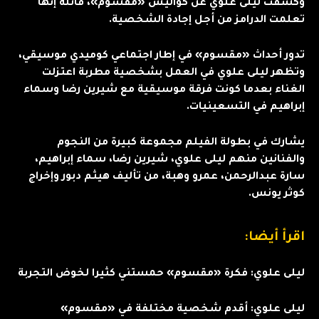
وكشفت ليلى علوي عن كواليس «مقسوم»، قائلة إنها
تعلمت الدرامز من أجل إجادة الشخصية.
تدور أحداث «مقسوم» في إطار اجتماعي كوميدي موسيقي،
وتظهر ليلى علوي في العمل بشخصية مطربة اعتزلت
الغناء بعدما كونت فرقة موسيقية مع شيرين رضا وسماء
إبراهيم في التسعينيات.
يشارك في بطولة الفيلم مجموعة كبيرة من النجوم
والفنانين منهم ليلى علوي، شيرين رضا، سماء إبراهيم،
سارة عبدالرحمن، عمرو وهبة، من تأليف هيثم دبور وإخراج
كوثر يونس.
اقرأ أيضا:
ليلى علوي: فكرة «مقسوم» حمستني كثيرا لخوض التجربة
ليلى علوي: أقدم شخصية مختلفة في «مقسوم»