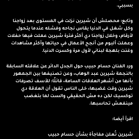
بسببي.
وتابع: محصلش أن شيرين نزلت في المستوى بعد زواجنا
وكل شغل في الدنيا يقاس نجاحه وفشله عندما يتحول
لأرقام، وخلال زواجنا دي أكثر فترة شيرين عملت فيها حفلات
وعملت ألبوم من أنجح الأعمال في حياتها وأكثر مشاهدات
وغنت بلهجة لبناني لأول مرة وكسرت الدنيا.
ورد الفنان حسام حبيب حول الجدل الدائر عن علاقته السابقة
بالنجمة شيرين عبد الوهاب، وعن تصنيفها بين الجمهور
بأنها من أشهر العلاقات السامة، قائلًا: للأسف تصرفات
شيرين وقت غضبها، خلى الناس تقول أن العلاقة دي
توكسيك لكن ده مش الحقيقي والست لما بتغضب
مينفعش تحاسبها.
اقرأ أيضا:
شيرين تُعلن مفاجأة بشأن حسام حبيب