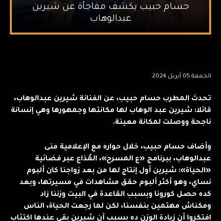
حسام حبيب يكشف مفاجأة عن شيرين
عبدالوهاب
الجمعة 05 أبريل 2024
تحدث المطرب حسام حبيب، عن الفنانة شيرين عبدالوهاب،
قائلا: شيرين عبد الوهاب لها مكانتها وجمهورها وهي إنسانة
ناجحة ووصلت لمكانة معينة.
وأضاف حسام حبيب، خلال حواره مع الإعلامية منى
عبدالوهاب، ببرنامج «ع المسرح»، المُذاع عبر فضائية
«الحياة»: شيرين أول إنتاج لها من بعد زواجنا كان ألبوم
نساي، وهو أكثر ألبوم حقق مشاهدات في مسيرتها، وبعد
كده حصل كورونا وبسبب القاعدة في البيت وزننا زاد
ومكناش مهتمين بنفسنا، لكن لما رجعت الحياة، الناس
افتكروا أن زيادة الوزن ده بسبب أن شيرين بقى عندها اكتئاب