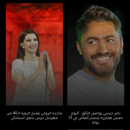
تامر حسني يواصل التألق.. ألبوم
ماجدة الرومي تفتتح الدورة الـ40 من
«مش هتكرر» يتصدر أنغامي في 13
مهرجان جرش بحفل استثنائي
دولة