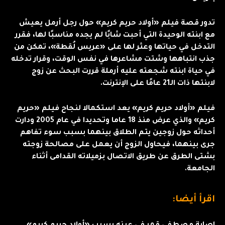
تدور قصة فيلم «أولاد حريم كريم» حول رجل أرمل يعيش
مع ابنته الوحيدة التي أحبت شابًا لم يجده مناسبًا لها، فقرر
التدخل في حياتها وعثر لها على «عريس لُقطة»، تمكن من
جذب انتباهها وشتت مشاعرها في نفس الوقت، وقرار تدخله
في حياة ابنته شجعته عليه أرملة قررت البحث عن زوج
لابنتها ذات الـ21 عامًا على الإنترنت.
فيلم «أولاد حريم كريم» يعد استكمالا لنجاح فيلم «حريم
كريم» والذي عرض منذ 18 عاما وتحديدا في عام 2005 ودارت
أحداثه حول زوجين يتم الطلاق بينهما بسبب سوء تفاهم
جرى بينهما، فيحاول الزوج أن يعمل على مصالحة زوجته
بشتى الطرق عن طريق الاتصال بزميلاته القدامى أثناء
الجامعة.
اقرأ أيضا: