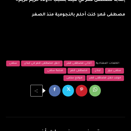
إصابة مصطفى قمر في عينه بسبب «أولاد حريم كريم»
مصطفى قمر: كنت أحلم بالنجومية منذ الصغر
الكلمات المفتاحية
أغاني مصطفى قمر
حفل مصطفى قمر في لبنان
سلمى
سلمى نيوز
لبنان
مصطفى قمر
منصة سلمى
موعد حفل مصطفى قمر
موقع سلمى