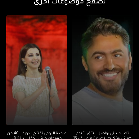
تصفح موضوعات أخرى
تامر حسني يواصل التألق.. ألبوم
ماجدة الرومي تفتتح الدورة الـ40 من
«مش هتكرر» يتصدر أنغامي في 13
مهرجان جرش بحفل استثنائي