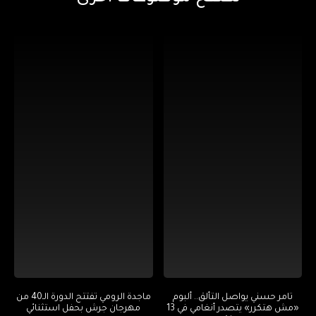
تامر حسني يواصل التألق.. ألبوم
ماجدة الرومي تفتتح الدورة الـ40 من
«مش هتكرر» يتصدر أنغامي في 13
مهرجان جرش بحفل استثنائي