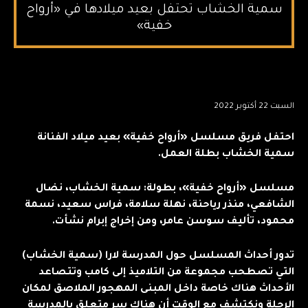
سمية الخشاب تحتفل بعيد ميلادها في «أرواح
خفية»
السبت 22 أكتوبر 2022
احتفل فريق مسلسل «أرواح خفية» بعيد ميلاد الفنانة
سمية الخشاب بطلة العمل.
مسلسل «أرواح خفية»، بطولة: سمية الخشاب، نضال
الشافعي، منذر رياحنة، نهلة سلامة، فراس سعيد، نسمة
محمود، تأليف سوسن عامر، ومن إخراج إبرام نشأت.
تدور أحداث المسلسل حول المدرسة لارا (سمية الخشاب)
التي تصطحب مجموعة من التلاميذ إلى كامب وتتصاعد
الأحداث هناك خاصة داخل المبنى المهجور الملاصق لمكان
الرحلة ونكتشف مع الوقت أن هناك سر متعلق بالمدرسة