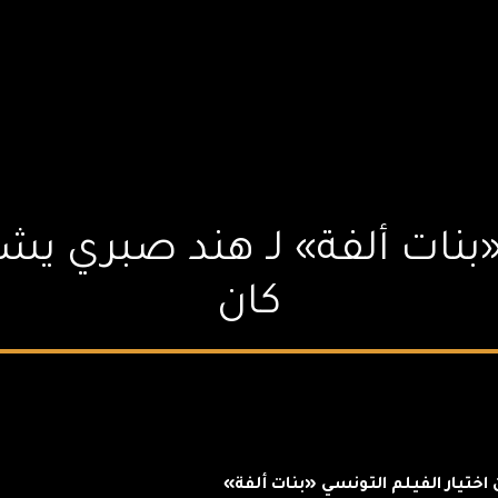
«بنات ألفة» لـ هند صبري ي
كان
 اختيار الفيلم التونسي «بنات ألفة»