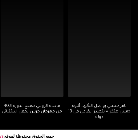
تامر حسني يواصل التألق.. ألبوم
ماجدة الرومي تفتتح الدورة الـ40
«مش هتكرر» يتصدر أنغامي في 13
من مهرجان جرش بحفل استثنائي
دولة
جميع الحقوق محفوظة لموقع
ws