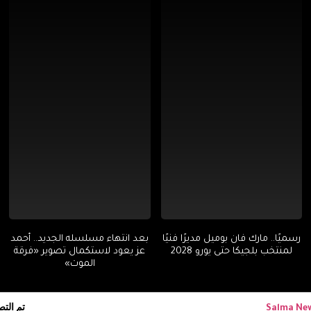
رسميًا.. مارك فان بوميل مديرًا فنيًا
بعد انتهاء مسلسله الجديد.. أحمد
لمنتخب بلجيكا حتى يورو 2028
عز يعود لاستكمال تصوير «فرقة
الموت»
تم الت
Salma Ne