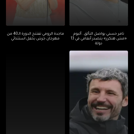
تامر حسني يواصل التألق.. ألبوم
ماجدة الرومي تفتتح الدورة الـ40 من
«مش هتكرر» يتصدر أنغامي في 13
مهرجان جرش بحفل استثنائي
دولة