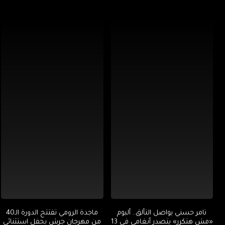
تامر حسني يواصل التألق.. ألبوم
ماجدة الرومي تفتتح الدورة الـ40
«مش هتكرر» يتصدر أنغامي في 13
من مهرجان جرش بحفل استثنائي