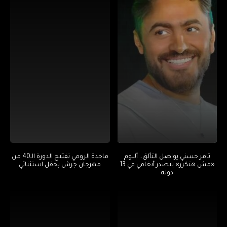
تامر حسني يواصل التألق.. ألبوم
ماجدة الرومي تفتتح الدورة الـ40 من
«مش هتكرر» يتصدر أنغامي في 13
مهرجان جرش بحفل استثنائي
دولة