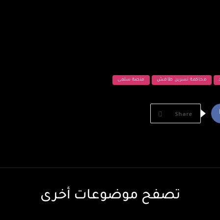
محاكمة نسرين طافش
منصة سلمى
Share
تصفح موضوعات أخرى