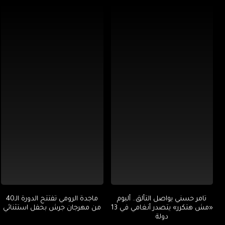
تامر حسني يواصل التألق.. ألبوم
ماجدة الرومي تفتتح الدورة الـ40
«مش هتكرر» يتصدر أنغامي في 13
من مهرجان جرش بحفل استثنائي
دولة