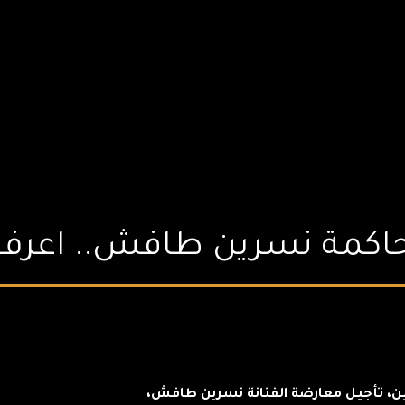
حاكمة نسرين طافش.. اعرف
ين، تأجيل معارضة الفنانة نسرين طافش،