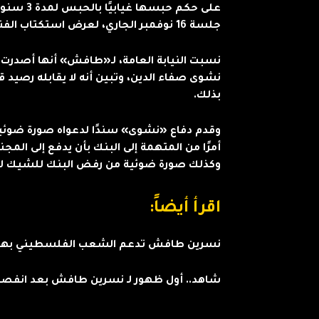
على حكم ح
جلسة 16 نوفمبر الجاري، لعرض استكتاب الفنانة على مصلحة الطب الشرعي.و
نسبت النيابة العامة، لـ«طافش» أنها أصدرت
نشوى صفاء الدين، وتبين أنه لا يقابله رصيد
بذلك.
وقدم دفاع «نشوى» سندًا لدعواه صورة ضوئية
أمرًا من المتهمة إلى البنك بأن يدفع إلى الم
وكذلك صورة ضوئية من رفض البنك للشيك لعد
اقرأ أيضاً:
نسرين طافش تدعم الشعب الفلسطيني بهذه
شاهد.. أول ظهور لـ نسرين طافش بعد انفصا