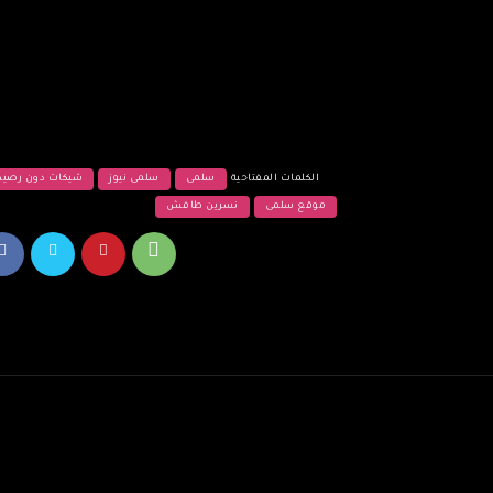
الكلمات المفتاحية
سلمى
سلمى نيوز
شيكات دون رصيد
موقع سلمى
نسرين طافش