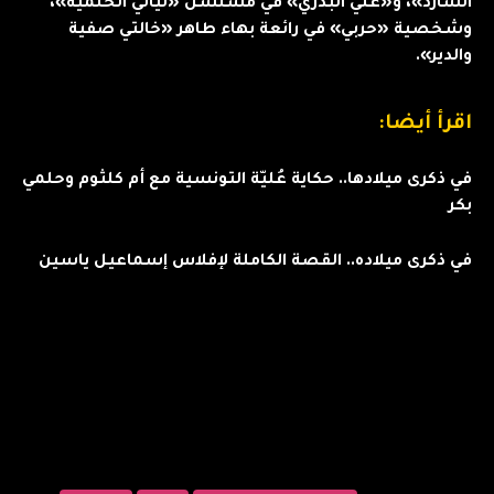
الشارد»، و«علي البدري» في مسلسل «ليالي الحلمية»،
وشخصية «حربي» في رائعة بهاء طاهر «خالتي صفية
والدير».
اقرأ أيضا:
في ذكرى ميلادها.. حكاية عُليّة التونسية مع أم كلثوم وحلمي
بكر
في ذكرى ميلاده.. القصة الكاملة لإفلاس إسماعيل ياسين