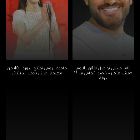
تامر حسني يواصل التألق.. ألبوم
ماجدة الرومي تفتتح الدورة الـ40 من
«مش هتكرر» يتصدر أنغامي في 13
مهرجان جرش بحفل استثنائي
دولة