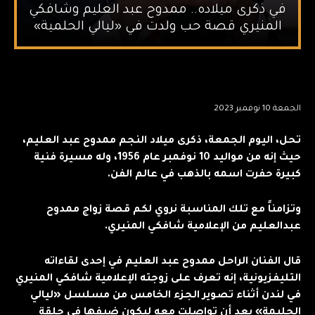
في ذكرى ميلاده.. ممدوح عبد العليم وشافكي
المنيري قصة حب ولدت في «ليالي الحلمية»
الجمعة 10 نوفمبر 2023
تحل، اليوم الجمعة، ذكرى ميلاد النجم ممدوح عبد العليم،
حيث إنه من مواليد 10 نوفمبر عام 1956، وله مسيرة فنية
كبيرة حفرت اسمه بالذهب في عالم الفن.
وتزامناً مع تلك المناسبة نروي لكم قصة زواج ممدوح
عبدالعليم من الإعلامية شافكي المنيري.
قال الفنان الراحل ممدوح عبد العليم في إحدى لقاءاته
التليفزيونية، إنه تعرف على زوجته الإعلامية شافكي المنيري
في لندن أثناء تصوير الجزء الخامس من مسلسل «ليالي
الحليمة» بعد أن تواصلت معه ليكون ضيفها في حلقة