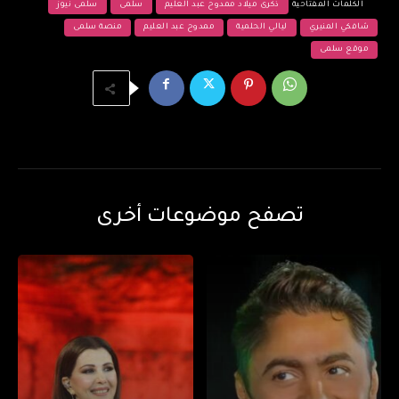
الكلمات المفتاحية
ذكرى ميلاد ممدوح عبد العليم
سلمى
سلمى نيوز
شافكي المنيري
ليالي الحلمية
ممدوح عبد العليم
منصة سلمى
موقع سلمى
تصفح موضوعات أخرى