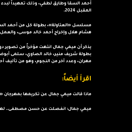
أحمد السقا وطارق لطفي، وذلك تمهيداً لبدء
المقبل 2024.
مسلسل «العتاولة»، بطولة كل من أحمد الس
هشام هلال وإخراج أحمد خالد موسى، والعمل ت
يذكر أن ميمي جمال انتهت مؤخراً من تصوير د
بطولة شريف منير، خالد الصاوي، سلمى أبوض
مهران، وعدد آخر من النجوم، وهو من تأليف أح
اقرأ أيضاً:
ماذا قالت ميمي جمال عن تكريمها بمهرجان «
ميمي جمال: انفصلت عن حسن مصطفى.. لهذ