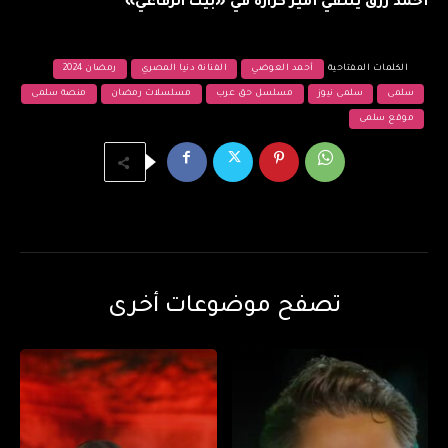
أحمد رزق يلتقي أمير كرارة في «بيت الرفاعي»
الكلمات المفتاحية
أحمد العوضي
الفنانة دنيا المصري
رمضان 2024
سلمى
سلمى نيوز
مسلسل حق عرب
مسلسلات رمضان
منصة سلمى
موقع سلمى
تصفح موضوعات أخرى