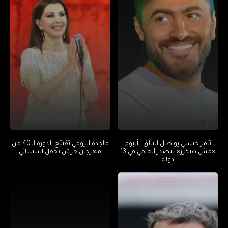
تامر حسني يواصل التألق.. ألبوم
ماجدة الرومي تفتتح الدورة الـ40 من
«مش هتكرر» يتصدر أنغامي في 13
مهرجان جرش بحفل استثنائي
دولة