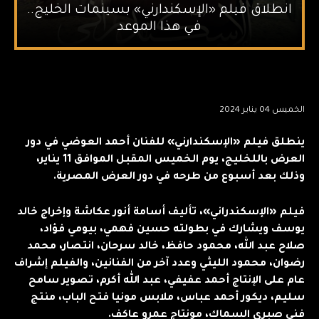
انطلاق فيلم «الإسكندارني» بسينمات الخليج..
في هذا الموعد
الخميس 04 يناير 2024
ينطلق فيلم «الإسكندارني» للفنان أحمد العوضي في دور
العرض باللخليج، يوم الخميس المقبل الموافق 11 يناير،
وذلك بعد أسبوع من طرحه في دور العرض المصرية.
فيلم «الإسكندراني»، تأليف أسامة أنور عكاشة وإخراج خالد
يوسف ويشارك في بطولته حسين فهمي، بيومي فؤاد،
صلاح عبد الله، محمود حافظ، خالد سرحان، انتصار، محمد
رضوان، محمود الليثي وعدد آخر من الفنانين، والفيلم إشراف
عام على الإنتاج أحمد عفيفي، عبد الله أكرم، تصوير سامح
سليم، ديكور أحمد عباس، ملابس مونيا فتح الباب، منتج
فني صبري السماك، مونتاج عمرو عاكف.