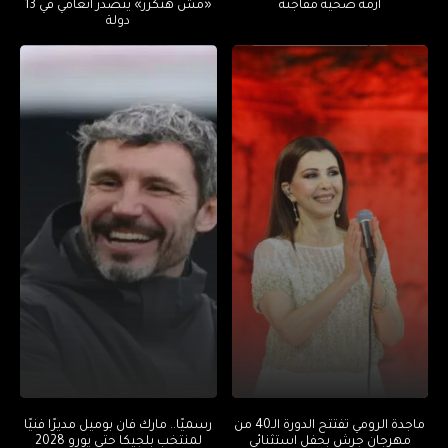
أزمة صحية مفاجئة
«مش هتكرر» يتصدر أنغامي في 13
دولة
ماجدة الرومي تفتتح الدورة الـ40 من
رسميًا.. مارك فان بوميل مديرًا فنيًا
مهرجان جرش بحفل استثنائي
لمنتخب بلجيكا حتى يورو 2028