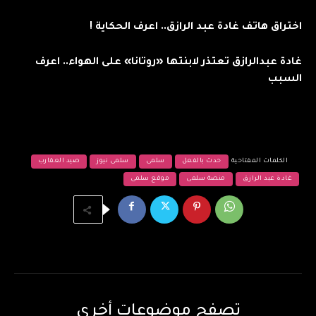
اختراق هاتف غادة عبد الرازق.. اعرف الحكاية !
غادة عبدالرازق تعتذر لابنتها «روتانا» على الهواء.. اعرف
السبب
الكلمات المفتاحية
حدث بالفعل
سلمى
سلمى نيوز
صيد العقارب
غادة عبد الرازق
منصة سلمى
موقع سلمى
تصفح موضوعات أخرى