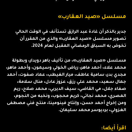
مسلسل «صيد العقارب»
جدير بالذكر أن غادة عبد الرازق تستأنف في الوقت الحالي
تصوير مسلسل «صيد العقارب» والذي من المقرر أن
تخوض به السباق الرمضاني المقبل لعام 2024.
مسلسل «صيد العقارب»، من تأليف باهر دويدار، وبطولة
محمد علاء، أحمد ماهر، رياض الخولي وسيمون، وأحمد ماهر،
مجدي بدر، سامية عاطف، ميار الغيطب، عماد صفوت، أحمد
جمال سعيد، محمد علي رزق، عزوز عادل، منال سلامة،
صفاء جلال، مي القاضي، سيف الديربي، محمد صلاح، ريم
المصري، محمد نجاتي، كريم محجوب، ونخبه من النجوم،
ومن إخراج أحمد حسن، وإنتاج فينومينا، منتج فني مصطفى
الغزولي، برديوسر محمد سليمان.
اقرأ أيضا: