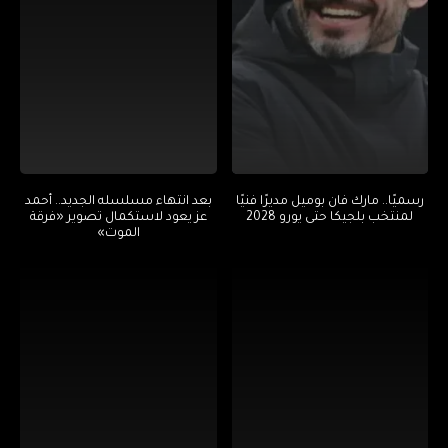
رسميًا.. مارك فان بوميل مديرًا فنيًا
بعد انتهاء مسلسله الجديد.. أحمد
لمنتخب بلجيكا حتى يورو 2028
عز يعود لاستكمال تصوير «فرقة
الموت»