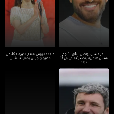
تامر حسني يواصل التألق.. ألبوم
ماجدة الرومي تفتتح الدورة الـ40 من
«مش هتكرر» يتصدر أنغامي في 13
مهرجان جرش بحفل استثنائي
دولة