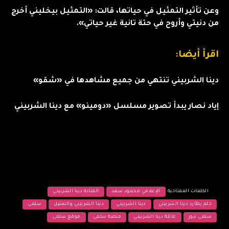
وعن تأثير التمثيل في حياتها، قالت: «التمثيل بيخليني أخرج
من دنيتي وأروح في حتة تانية غير حياتي».
اقرأ أيضا:
دينا الشربيني تنتهي من جميع مشاهدها في «شقو»
إياد نصار يبدأ تصوير مسلسل «دومينو» مع دينا الشربيني
الكلمات المفتاحية
الإعلامي محمود سعد
الفنانة دينا الشربيني
حلم يطارد دينا الشربيني
دينا الشربيني
دينا الشربيني والتمثيل
سلمى
سلمى نيوز
عائلة دينا الشربيني
منصة سلمى
موقع سلمى