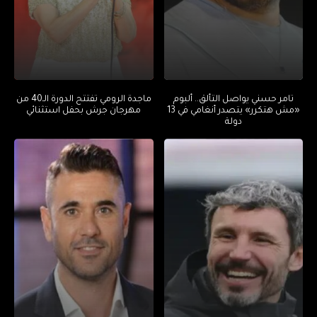
تامر حسني يواصل التألق.. ألبوم
ماجدة الرومي تفتتح الدورة الـ40 من
«مش هتكرر» يتصدر أنغامي في 13
مهرجان جرش بحفل استثنائي
دولة