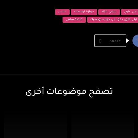
ليلى علوي
بيومي فؤاد
جوازة توكسيك
سلمى
ليلى علوي تعود إلى جوازة توكسيك
منصة سلمى
Share
تصفح موضوعات أخرى