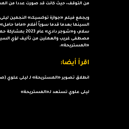
من التوقف، حيث كانت قد صورت عددا من المش
ويجمع فيلم «جوازة توكسيك» النجمين ليلى عل
سلام، و«شوجر دادي» 
مصطفى غريب والعملين من تأليف لؤي السيد 
«المستريحة».
اقرأ أيضا:
انطلاق تصوير «المستريحة» لـ ليلى علوي (صو
ليلى علوي تستعد لـ«المستريحة»