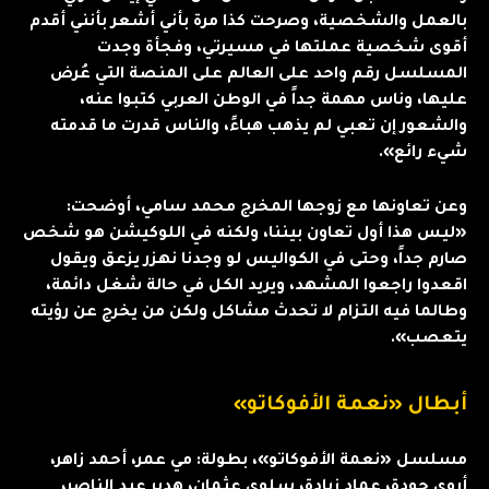
بالعمل والشخصية، وصرحت كذا مرة بأني أشعر بأنني أقدم
أقوى شخصية عملتها في مسيرتي، وفجأة وجدت
المسلسل رقم واحد على العالم على المنصة التي عُرض
عليها، وناس مهمة جداً في الوطن العربي كتبوا عنه،
والشعور إن تعبي لم يذهب هباءً، والناس قدرت ما قدمته
شيء رائع».
وعن تعاونها مع زوجها المخرج محمد سامي، أوضحت:
«ليس هذا أول تعاون بيننا، ولكنه في اللوكيشن هو شخص
صارم جداً، وحتى في الكواليس لو وجدنا نهزر يزعق ويقول
اقعدوا راجعوا المشهد، ويريد الكل في حالة شغل دائمة،
وطالما فيه التزام لا تحدث مشاكل ولكن من يخرج عن رؤيته
يتعصب».
أبطال «نعمة الأفوكاتو»
مسلسل «نعمة الأفوكاتو»، بطولة: مي عمر، أحمد زاهر،
أروى جودة، عماد زيادة، سلوى عثمان، هدير عبد الناصر،