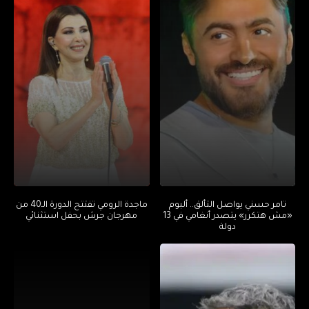
تامر حسني يواصل التألق.. ألبوم
ماجدة الرومي تفتتح الدورة الـ40 من
«مش هتكرر» يتصدر أنغامي في 13
مهرجان جرش بحفل استثنائي
دولة