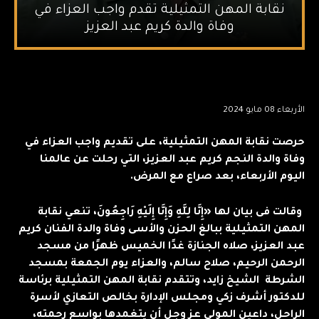
نقابة المهن التمثيلية تقدم واجب العزاء في
وفاة والدة كريم عبد العزيز
الأربعاء 08 مايو 2024
حرصت نقابة المهن التمثيلية، على تقديم واجب العزاء في
وفاة والدة النجم كريم عبد العزيز، التي رحلت عن عالمنا
اليوم الأربعاء، بعد صراع مع المرض.
وقالت فى بيان لها «إِنَّا لِلَّهِ وَإِنَّا إِلَيْهِ رَاجِعُونَ، تنعي نقابة
المهن التمثيلية ببالغ الحزن والأسى وفاة والدة الفنان كريم
عبد العزيز، صلاه الجنازة غدًا الخميس ظهرًا من مسجد
الرحمن الرحيم، صلاح سالم، والعزاء يوم الجمعة بمسجد
الشرطة الشيخ زايد، وتتقدم نقابة المهن التمثيلية برئاسة
للدكتور أشرف زكي ومجلس الإدارة بخالص التعازي لأسرة
الراحل، داعين المولى عز وجل أن يتغمدها بواسع رحمته،