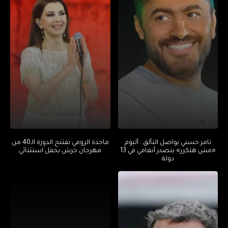
تامر حسني يواصل التألق.. ألبوم
ماجدة الرومي تفتتح الدورة الـ40 من
«مش هتكرر» يتصدر أنغامي في 13
مهرجان جرش بحفل استثنائي
دولة