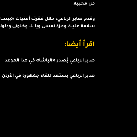
من محبيه.
وقدم صابر الرباعي، خلال فقرته أغنيات «ببس
سلامة عليك وعزة نفسي ويا للا وخلوني ودلولة
اقرأ أيضا:
صابر الرباعي يُصدر «الباشا» في هذا الموعد
صابر الرباعي يستعد للقاء جمهوره في الأردن