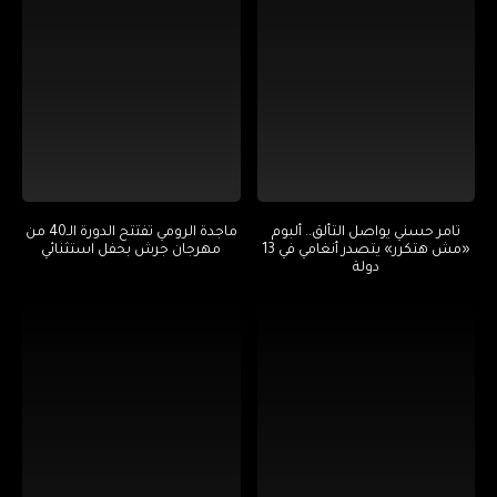
تامر حسني يواصل التألق.. ألبوم
ماجدة الرومي تفتتح الدورة الـ40 من
«مش هتكرر» يتصدر أنغامي في 13
مهرجان جرش بحفل استثنائي
دولة