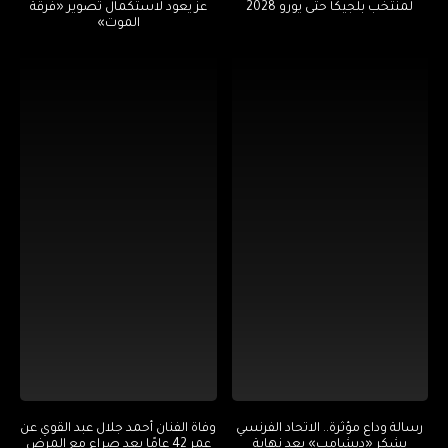
لمنتخب بلجيكا حتى يورو 2028
عز يعود لاستكمال تصوير «فرقة
الموت»
رسالة وداع مؤثرة.. الاتحاد الفرنسي
وفاة الفنان أحمد جلال عبد القوي عن
يشكر «ديشامب» بعد نهاية
عمر 42 عامًا بعد صراع مع المرض