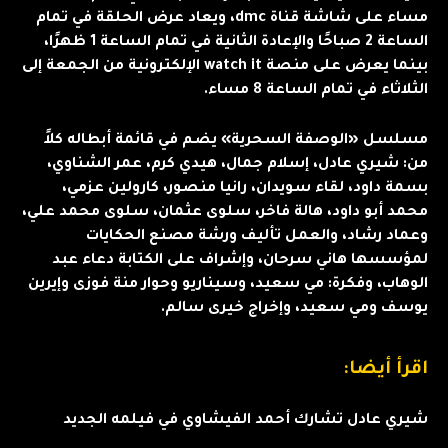
مساء على شاشة قناة dmc، ويعاد عرض الحلقة في تمام
الساعة 2 صباحًا والإعادة الثانية في تمام الساعة 1 ظهرًا،
بينما يعرض على منصة watch it الإلكترونية من الجمعة إلى
الثلاثاء في تمام الساعة 8 مساء.
مسلسل «الوصفة السحرية» يضم في قائمة أبطاله كلاً
من: شيري عادل، إسلام جمال، هيدي كرم، عمر الشناوي،
بسمة داود، لقاء سويدان، رانيا منصور، كارولين عزمي،
محمد أبو داود، هالة فاخر، سلوى عثمان، سلوى محمد علي،
وعماد رشاد، والعمل تأليف ورشة مصنع الحكايات
لمؤسسها هاني سرحان، وإشراف على الكتابة دعاء عبد
الوهاب، وفكرة: مي سعيد، وسيناريو وحوار منة فوزى وإيرين
يوسف ومي سعيد، وإخراج خيرى سالم.
اقرأ أيضا:
شيري عادل تشارك أحمد الفيشاوي في فيلمه الجديد