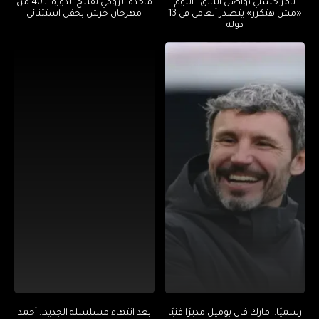
تامر حسني يواصل التألق.. ألبوم
ماجدة الرومي تفتتح الدورة الـ40 من
«مش هتكرر» يتصدر أنغامي في 13
مهرجان جرش بحفل استثنائي
دولة
رسميًا.. مارك فان بوميل مديرًا فنيًا
بعد انتهاء مسلسله الجديد.. أحمد