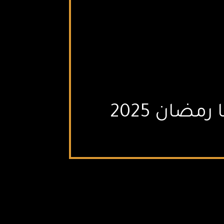
بعد غياب 3 سنوات.. هنا الزاهد تعود لدراما رمضان 2025