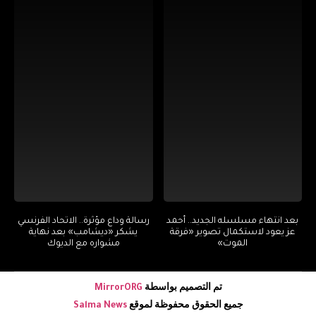
بعد انتهاء مسلسله الجديد.. أحمد
رسالة وداع مؤثرة.. الاتحاد الفرنسي
عز يعود لاستكمال تصوير «فرقة
يشكر «ديشامب» بعد نهاية
الموت»
مشواره مع الديوك
تم التصميم بواسطة
MirrorORG
جميع الحقوق محفوظة لموقع
Salma News