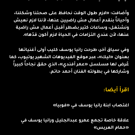
وأضافت: «لازم طول الوقت نحافظ على صحتنا وشكلنا،
وأحياناً بنقدم أعمال مش راضيين عنها، لأننا لازم نعيش
ونشتغل، وساعات كتير بضطر أقبل أعمال مش راضية
عنها، لأن عندي التزامات في الحياة لازم أكون قدّها».
وفي سياق آخر، طرحت رانيا يوسف كليب أولى أغنياتها
بعنوان «ليك»، عبر موقع الفيديوهات الشهير يوتيوب، كما
عُرض لها مسلسل «عمر أفندي»، الذي حقق نجاحاً كبيراً
وشاركها في بطولته الفنان أحمد حاتم.
اقرأ أيضا:
اغتصاب ابنة رانيا يوسف في «فوبيا»
علاقة خاصة تجمع عمرو عبدالجليل ورانيا يوسف في
«حمام العريس»