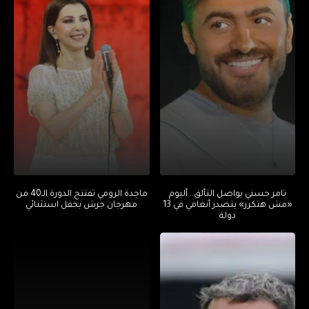
تامر حسني يواصل التألق.. ألبوم
ماجدة الرومي تفتتح الدورة الـ40 من
«مش هتكرر» يتصدر أنغامي في 13
مهرجان جرش بحفل استثنائي
دولة