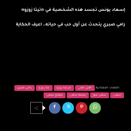
إسعاد يونس تجسد هذه الشخصية في «تيتا زوزو»
رامي صبري يتحدث عن أول حب في حياته.. اعرف الحكاية
الكلمات المفتاحية
أهلي أهلي
تتر تيتا زوزو
تيتا زوزو
رامي صبري
سلمى
سلمى نيوز
منصة سلمى
موقع سلمى