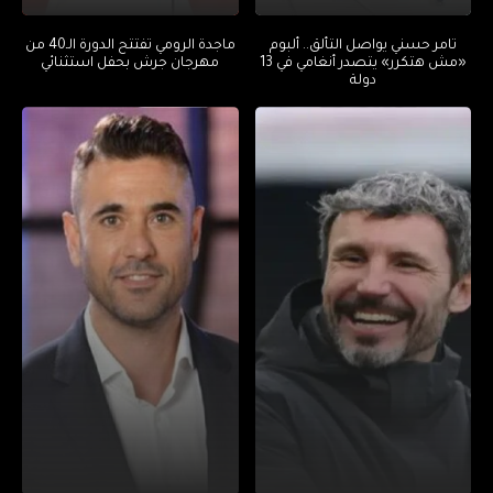
تامر حسني يواصل التألق.. ألبوم
ماجدة الرومي تفتتح الدورة الـ40 من
«مش هتكرر» يتصدر أنغامي في 13
مهرجان جرش بحفل استثنائي
دولة