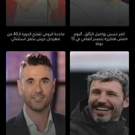
تامر حسني يواصل التألق.. ألبوم
ماجدة الرومي تفتتح الدورة الـ40 من
«مش هتكرر» يتصدر أنغامي في 13
مهرجان جرش بحفل استثنائي
دولة