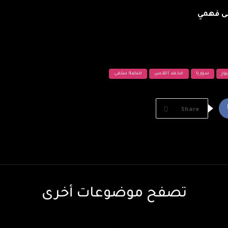
فى فهمي
وز
سوريا
محمد القس
منصة سلمى
Share
تصفح موضوعات أخرى