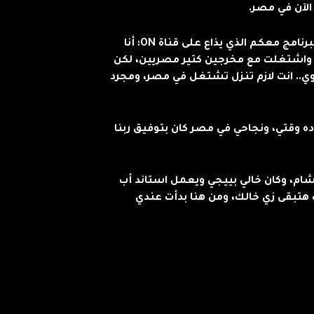
الآن في مصر.
وأضاف خلال لقائه مع الإعلامية منى الشاذلي ببرنامج معكم الذي يذاع على قناة ON: أنا
اولت واشتغلت مع مخرجين كتير مصريين، لكن
ي.. انت لازم تنزل تشتغل في مصر، ومجرد
 وقتي، ونجاحي في مصر كان بتوفيق ربنا
لشام، وكان خالي بييجي ويعمل استاند أب
نت هتبقى زي خالك، ومن هنا بدأت عندي