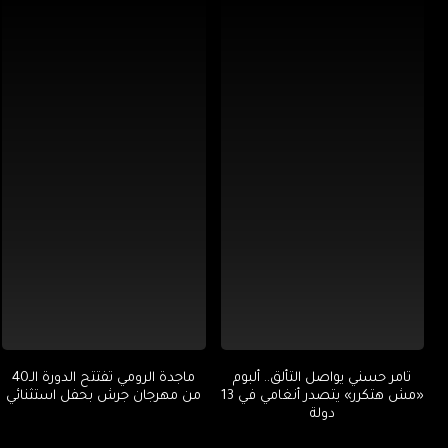
تامر حسني يواصل التألق.. ألبوم
ماجدة الرومي تفتتح الدورة الـ40
«مش هتكرر» يتصدر أنغامي في 13
من مهرجان جرش بحفل استثنائي
دولة