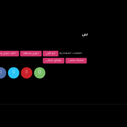
س
الكلمات المفتاحية
أبو ظبي
جورج وسوف
حفل جورج و
منصة سلمى
موقع سلمى