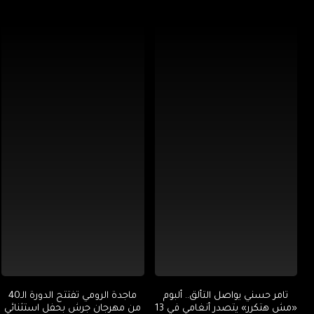
تامر حسني يواصل التألق.. ألبوم
ماجدة الرومي تفتتح الدورة الـ40
«مش هتكرر» يتصدر أنغامي في 13
من مهرجان جرش بحفل استثنائي