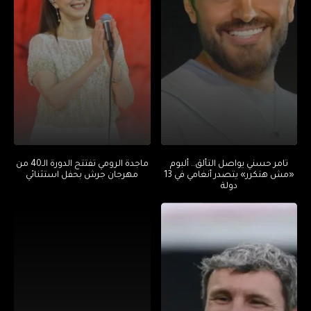
تامر حسني يواصل التألق.. ألبوم
ماجدة الرومي تفتتح الدورة الـ40 من
«مش هتكرر» يتصدر أنغامي في 13
مهرجان جرش بحفل استثنائي
دولة