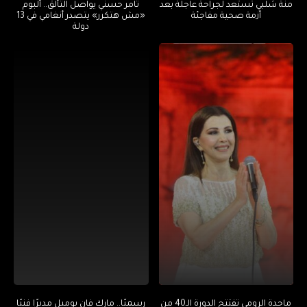
منة شلبي تستعد لجراحة عاجلة بعد
تامر حسني يواصل التألق.. ألبوم
أزمة صحية مفاجئة
«مش هتكرر» يتصدر أنغامي في 13
دولة
ماجدة الرومي تفتتح الدورة الـ40 من
رسميًا.. مارك فان بوميل مديرًا فنيًا