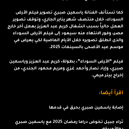
كما تستأنف الفنانة ياسمين صبري تصوير فيلم الأرض
السوداء، خلال منتصف شهر يناير الجاري، وتوقف تصوير
العمل حالياً بسبب انشغال كريم عبد العزيز بعمل آخر خارج
مصر، وفور الانتهاء منه سيعود إلى فيلم الأرض السوداء
والذى انطلق تصويره خلال الأيام الماضية لكي يعرض في
موسم عيد الأضحى بالسينمات 2025.
فيلم “الأرض السوداء”، بطولة، كريم عبد العزيز وياسمين
صبري، وإياد نصار وأحمد غزي ومريم محمود الجندي، من
إخراج بيتر ميمي.
اقرأ أيضا:
إصابة ياسمين صبري بحرق في قدمها
ثراء جبيل تخوض دراما رمضان 2025 مع ياسمين صبري