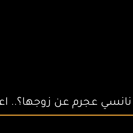
انسي عجرم عن زوجها؟.. اعر