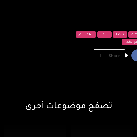
روجينا
سلمى
سلمى نيوز
ع سلمى
Share
تصفح موضوعات أخرى