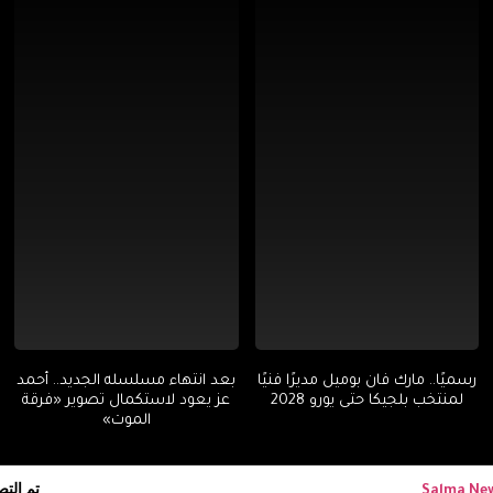
رسميًا.. مارك فان بوميل مديرًا فنيًا
بعد انتهاء مسلسله الجديد.. أحمد
لمنتخب بلجيكا حتى يورو 2028
عز يعود لاستكمال تصوير «فرقة
الموت»
تم الت
Salma Ne