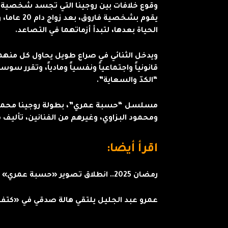
وقوع خلافات بين روجينا التي تجسد شخصية 
يقوم بشخصية
الحياة بعدها، لتبدأ أزماتهما في التصاعد.
ويدخل الثنائي في صراع طويل يحاول كل منهما 
قانونياً واجتماعياً ونفسياً ومادياً، وتقرر 
“الكدّ والسعاية”.
مسلسل “حسبة عمري”، بطولة روجينا محمد 
ومحمود البزاوي، وغيرهم من الفنانين، تأليف 
اقرأ أيضا:
رمضان 2025.. انطلاق تصوير «حسبة عمري» لـ روجينا
عمرو عبد الجليل يلتقي هالة صدقي في «كتف 