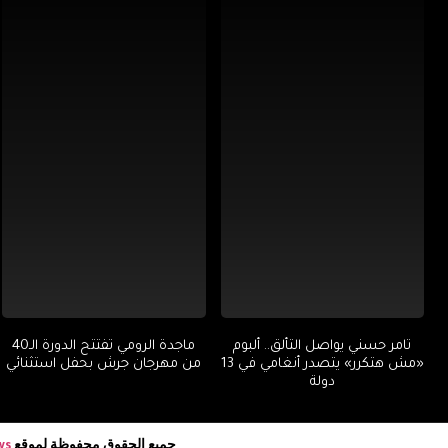
تامر حسني يواصل التألق.. ألبوم
ماجدة الرومي تفتتح الدورة الـ40
«مش هتكرر» يتصدر أنغامي في 13
من مهرجان جرش بحفل استثنائي
دولة
جميع الحقوق محفوظة لموقع
ws