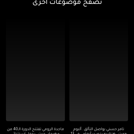
تصفح موضوعات أخرى
تامر حسني يواصل التألق.. ألبوم
ماجدة الرومي تفتتح الدورة الـ40 من