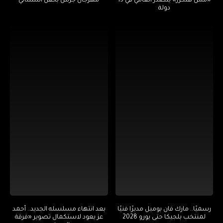
«مش هتكرر» يتصدر أنغامي في 13
مهرجان جرش بحفل استثنائي
دولة
رسميًا.. مارك فان بوميل مديرًا فنيًا
بعد انتهاء مسلسله الجديد.. أحمد
لمنتخب بلجيكا حتى يورو 2028
عز يعود لاستكمال تصوير «فرقة