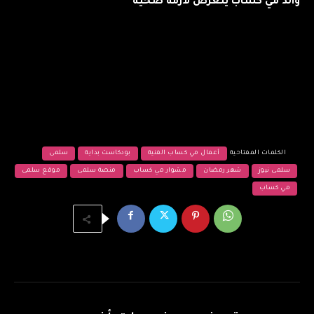
والد مي كساب يتعرض لأزمة صحية
الكلمات المفتاحية
أعمال مي كساب الفنية
بودكاست بداية
سلمى
سلمى نيوز
شهر رمضان
مشوار مي كساب
منصة سلمى
موقع سلمى
مي كساب