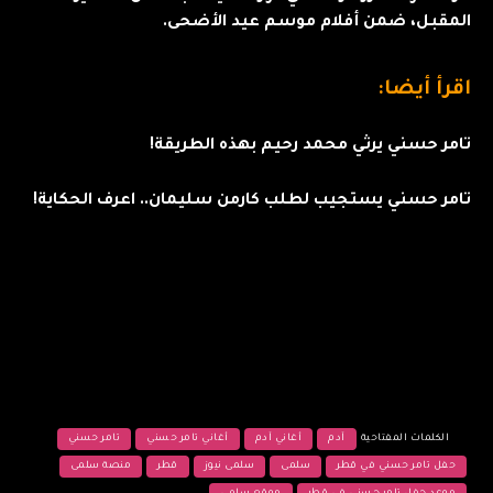
المقبل، ضمن أفلام موسم عيد الأضحى.
اقرأ أيضا:
تامر حسني يرثي محمد رحيم بهذه الطريقة!
تامر حسني يستجيب لطلب كارمن سليمان.. اعرف الحكاية!
الكلمات المفتاحية
آدم
أغاني آدم
أغاني تامر حسني
تامر حسني
حفل تامر حسني في قطر
سلمى
سلمى نيوز
قطر
منصة سلمى