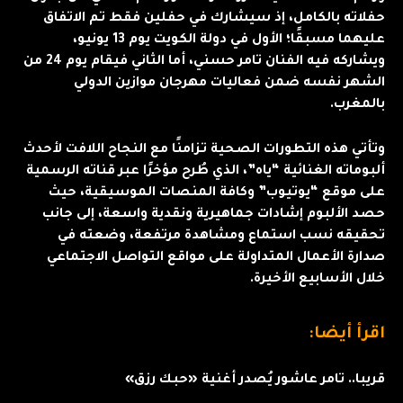
حفلاته بالكامل، إذ سيشارك في حفلين فقط تم الاتفاق
عليهما مسبقًا؛ الأول في دولة الكويت يوم 13 يونيو،
ويشاركه فيه الفنان تامر حسني، أما الثاني فيقام يوم 24 من
الشهر نفسه ضمن فعاليات مهرجان موازين الدولي
بالمغرب.
وتأتي هذه التطورات الصحية تزامنًا مع النجاح اللافت لأحدث
ألبوماته الغنائية “ياه”، الذي طُرح مؤخرًا عبر قناته الرسمية
على موقع “يوتيوب” وكافة المنصات الموسيقية، حيث
حصد الألبوم إشادات جماهيرية ونقدية واسعة، إلى جانب
تحقيقه نسب استماع ومشاهدة مرتفعة، وضعته في
صدارة الأعمال المتداولة على مواقع التواصل الاجتماعي
خلال الأسابيع الأخيرة.
اقرأ أيضا:
قريبا.. تامر عاشور يُصدر أغنية «حبك رزق»