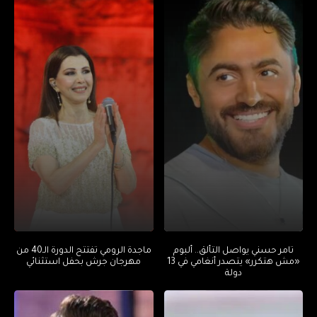
تامر حسني يواصل التألق.. ألبوم
ماجدة الرومي تفتتح الدورة الـ40 من
«مش هتكرر» يتصدر أنغامي في 13
مهرجان جرش بحفل استثنائي
دولة