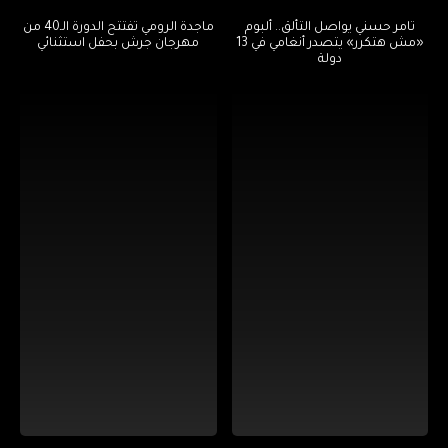
تامر حسني يواصل التألق.. ألبوم
ماجدة الرومي تفتتح الدورة الـ40 من
«مش هتكرر» يتصدر أنغامي في 13
مهرجان جرش بحفل استثنائي
دولة