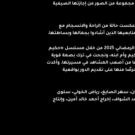
مجموعة من الصور من إجازتها الصيفية
عكست حالة من الراحة والانسجام مع
متابعيها الذين أشادوا بجمالها وبساطتها.
يُذكر أن دينا فؤاد كانت قد شاركت في الموسم الرمضاني 2025 من خلال مسلسل «حكيم
 وأم ابنه، ونجحت في ترك بصمة قوية
تها من أصعب المشاهد في مسيرتها. وأكدت
 مكياج حرصًا منها على تقديم الدور بواقعية
سهر الصايغ، رياض الخولي، سلوى
 الشواف، إخراج أحمد خالد أمين، وإنتاج