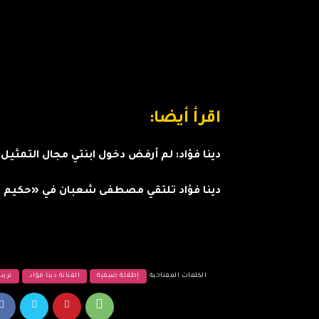
اقرأ أيضا:
دينا فؤاد: لم أرفض دخول ابنتي مجال التمثيل..
دينا فؤاد تلتقي مصطفى شعبان في «حكيم ب
الكلمات المفتاحية
إطلالة صيفية
الفنانة دينا فؤاد
ترين