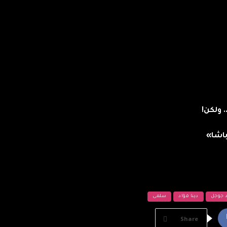
 ولكن!
اشا»
د جوجل
دينا فؤاد
سلمى
Share