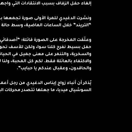
إلغاء حفل الزفاف بسبب الانتقادات التي واجهت
ونشرت الدغيدي للمرة الأولى صورة تجمعها بزوج
“التريند” خلال الساعات الماضية، وسط حالة
وعلّقت المخرجة على الصورة قائلة: “أصدقائ
حفل بسيط نفرح كلنا سوا، ولكن للأسف تحول ه
والسخرية، والتنمر على معنى جميل في الحياة. 
والاكتفاء بالعائلة فقط. لكم كل المحبة، ولنا 
والحاقدون، وعقبال عندكم يا حبايب”.
يُذكر أن أنباء زواج إيناس الدغيدي من رجل أ
السوشيال ميديا، ما جعلها تتصدر محركات الب