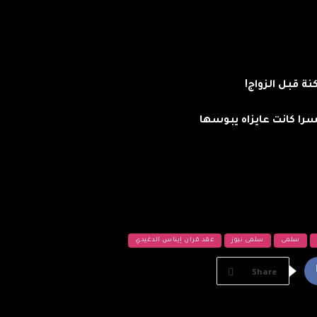
ة قبل الزواج!
سرا كانت عايزاه يبوسها
سلمى
سلمى نيوز
عقد قران إيناس الدغيدي
Share