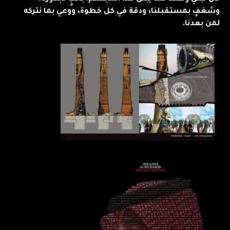
وشغفٍ بمستقبلنا، ودقة في كل خطوة، ووعي بما نتركه
لمن بعدنا.