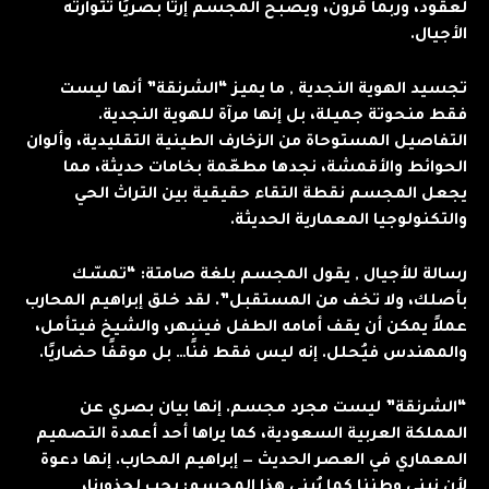
لعقود، وربما قرون، ويصبح المجسم إرثًا بصريًا تتوارثه
الأجيال.
تجسيد الهوية النجدية , ما يميز “الشرنقة” أنها ليست
فقط منحوتة جميلة، بل إنها مرآة للهوية النجدية.
التفاصيل المستوحاة من الزخارف الطينية التقليدية، وألوان
الحوائط والأقمشة، نجدها مطعّمة بخامات حديثة، مما
يجعل المجسم نقطة التقاء حقيقية بين التراث الحي
والتكنولوجيا المعمارية الحديثة.
رسالة للأجيال , يقول المجسم بلغة صامتة: “تمسّك
بأصلك، ولا تخف من المستقبل”. لقد خلق إبراهيم المحارب
عملاً يمكن أن يقف أمامه الطفل فينبهر، والشيخ فيتأمل،
والمهندس فيُحلل. إنه ليس فقط فنًا… بل موقفًا حضاريًا.
“الشرنقة” ليست مجرد مجسم. إنها بيان بصري عن
المملكة العربية السعودية، كما يراها أحد أعمدة التصميم
المعماري في العصر الحديث — إبراهيم المحارب. إنها دعوة
لأن نبني وطننا كما يُبنى هذا المجسم: بحبٍ لجذورنا،