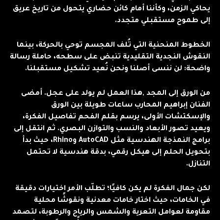
يحاكي الزمن، وكأننا أمام كائن حضاري يتحول من تاريخ عريق
إلى طموح مستقبلي متجدد.
الخطوط المنحنية التي تُلف المجسم توحي بالحركة، بينما
النقوش النجدية التقليدية تنبض على سطحه، حاملة رسالة
واضحة: لن ننسى أصلنا ونحن نُعيد تشكيل مستقبلنا.
من الورق إلى المجد ,هذا العمل لم يولد على عجل. أمضى
الفنان إبراهيم المحارب ساعات طويلة بين الورق
والإسكتشات الأولى، يرسم بقلم الفحم تفاصيل الفكرة،
ويعيد تصور الأبعاد والنسب والتوازن البصري. ثم انتقل إلى
برامج النمذجة الهندسية مثل AutoCAD وRhino، حيث بدأ
بتحويل الحلم إلى هيكل رقمي، بدقة هندسية لا تحتمل
التنازل.
لكن جمال الفكرة لم يكن كافيًا؛ تطلّب الأمر اختيارات دقيقة
في الخامات، حيث اختار خامات معدنية ونقوشًا محلية
مقاومة لعوامل التعرية والشمس والرياح والرطوبة، لتصمد