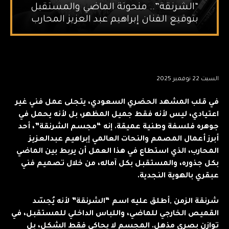
“الشرنقة”.. منحوتة الماضي والمستقبل
بتوقيع الفنان إبراهيم عبد العزيز المحارب
السبت 22 نوفمبر 2025
في قلب المشهد الحضري السعودي، يتجلى عمل فني غير
اعتيادي، ليس لأنه فقط جميل المظهر، بل لأنه يحمل في
جوهره فلسفة وطنية عميقة. إنه “مجسم الشرنقة”، أحد
أبرز أعمال المصمم والنحات العالمي إبراهيم عبدالعزيز
المحارب، الذي استطاع في هذا العمل أن يربط بين الماضي
بكل جذوره، والمستقبل بكل آماله، من خلال تصميم فني
عبقري بالهوية النجدية.
شرنقة الزمن ,أطلق عليه اسم “الشرنقة” لأنه يُجسّد
القميص الخارجي للماضي، واللباس الداخلي للمستقبل، في
توازن بصري مذهل. المجسم لا يحاكي فقط الشكل، بل