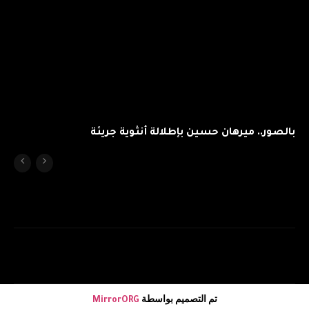
بالصور.. ميرهان حسين بإطلالة أنثوية جريئة
تم التصميم بواسطة
MirrorORG